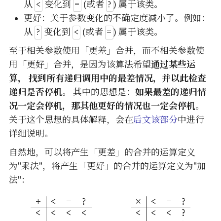
\lt
=
?
<
=
?
从
变化到
(或者
) 属于该类。
更好：关于参数变化的不确定度减小了。例如：
?
\lt
=
?
<
=
从
变化到
(或者
) 属于该类。
至于相关参数使用「更差」合并，而不相关参数使
用「更好」合并，是因为该算法希望
通过某些运
算， 找到所有递归调用中的最差情况，并以此检查
递归是否停机
。 其中的思想是：
如果最差的递归情
况一定会停机，那其他更好的情况也一定会停机
。
关于这个思想的具体解释，会在
后文该部分
中进行
详细说明。
自然地，可以将产生「更差」的合并的运算定义
为"乘法"，将产生「更好」的合并的运算定义为"加
法"：
+
<
=
?
×
<
=
?
\begin{array}{c|ccc} + & \l
<
<
<
<
<
<
<
?