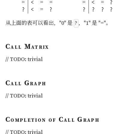
=
<
=
=
=
<
=
?
?
<
=
?
?
?
?
?
?
?
从上面的表可以看出，"0" 是
，"1" 是 "="。
Call Matrix
// TODO: trivial
Call Graph
// TODO: trivial
Completion of Call Graph
// TODO: trivial