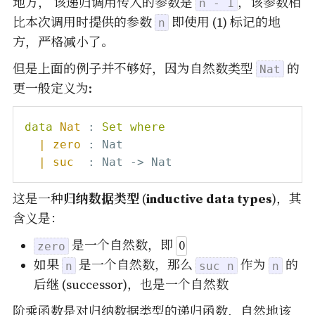
地方， 该递归调用传入的参数是
，该参数相
n - 1
比本次调用时提供的参数
即使用 (1) 标记的地
n
方，严格减小了。
但是上面的例子并不够好，因为自然数类型
的
Nat
更一般定义为:
data
Nat
:
Set
where
| zero 
:
 Nat

| suc  
:
 Nat 
->
这是一种
归纳数据类型
(
inductive data types
)，其
含义是：
0
0
是一个自然数，即
zero
如果
是一个自然数，那么
作为
的
n
suc n
n
后继 (successor)，也是一个自然数
阶乘函数是对归纳数据类型的递归函数，自然地该